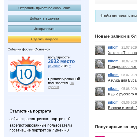
Отправить приватное сообщение
Чтобы оставлять ко
Добавить в друзья
Игнорировать
Новые записи в бл
Сделать подарок
nikom
21.07.202
Собачий форум: Основной
Хотел в IT - поп
популярность:
2932 место
nikom
18.07.202
рейтинг
7019
?
Полдневное лет
nikom
08.07.202
Привилегированный
Азбука для Бура
пользователь
10
уровня
nikom
05.06.202
К Дню русского 
nikom
05.06.202
В связи с пмэф-
Статистика портрета:
сейчас просматривают портрет - 0
зарегистрированные пользователи
Популярные за не
посетившие портрет за 7 дней - 0