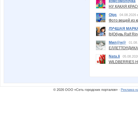
комсомолочка
НУ КАКАЯ КРАСОТ
Olgs
04.08.2026 
Фото вещей из ки
ЛУЧШАЯ МАРК
[b]Обувь Ralf Ri
Мил@н@
01.08
ЕЛЛЕТТО!!!ДИК
Nata.li
05.08.202
WILDBERRIES Н
© 2026 ООО «Сеть городских порталов» ·
Реклама н