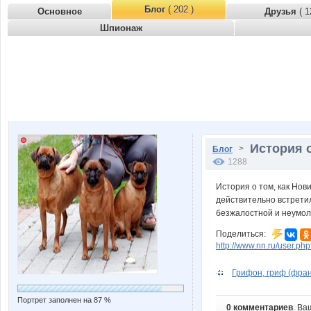
Блог
( 202 )
Основное
Друзья
( 1
Шпионаж
История о
>
Блог
1288
История о том, как Нов
действительно встретил
безжалостной и неумо
Поделиться:
http://www.nn.ru/user.p
Грифон, гриф (франц. 
Портрет заполнен на 87 %
0 комментариев
. Ва